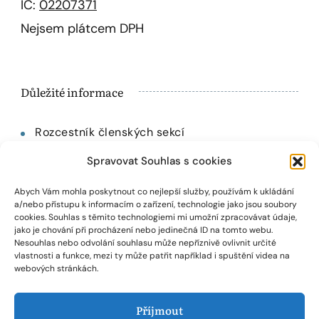
IČ:
02207371
Nejsem plátcem DPH
Důležité informace
Rozcestník členských sekcí
Spravovat Souhlas s cookies
Kdo je Petra Johansson?
Abych Vám mohla poskytnout co nejlepší služby, používám k ukládání
Obchodní podmínky
a/nebo přístupu k informacím o zařízení, technologie jako jsou soubory
cookies. Souhlas s těmito technologiemi mi umožní zpracovávat údaje,
jako je chování při procházení nebo jedinečná ID na tomto webu.
Zásady cookies (EU)
Nesouhlas nebo odvolání souhlasu může nepříznivě ovlivnit určité
vlastnosti a funkce, mezi ty může patřit například i spuštění videa na
webových stránkách.
Zásady ochrany osobních údajů
Příjmout